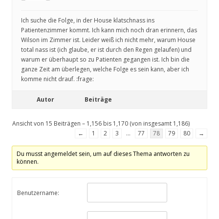
Ich suche die Folge, in der House klatschnass ins
Patientenzimmer kommt. Ich kann mich noch dran erinnern, das
Wilson im Zimmer ist. Leider weiß ich nicht mehr, warum House
total nass ist (ich glaube, er ist durch den Regen gelaufen) und
warum er überhaupt so zu Patienten gegangen ist. Ich bin die
ganze Zeit am überlegen, welche Folge es sein kann, aber ich
komme nicht drauf. :frage:
Autor
Beiträge
Ansicht von 15 Beiträgen – 1,156 bis 1,170 (von insgesamt 1,186)
←
1
2
3
…
77
78
79
80
→
Du musst angemeldet sein, um auf dieses Thema antworten zu
können.
Benutzername: