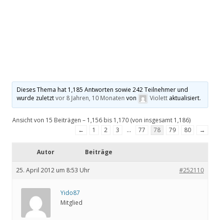
Dieses Thema hat 1,185 Antworten sowie 242 Teilnehmer und
wurde zuletzt
vor 8 Jahren, 10 Monaten
von
Violett
aktualisiert.
Ansicht von 15 Beiträgen – 1,156 bis 1,170 (von insgesamt 1,186)
←
1
2
3
…
77
78
79
80
→
Autor
Beiträge
25. April 2012 um 8:53 Uhr
#252110
Yido87
Mitglied