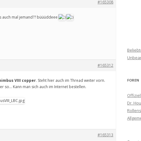
#165308
das auch mal jemand?? büüüddeee
Belieb
Unbean
#165312
nimbus VIII copper
. Steht hier auch im Thread weiter vorn.
FOREN
der so… Kann man sich auch im Internet bestellen.
Offizie
Dr. Ho
Rollens
Allgem
#165313