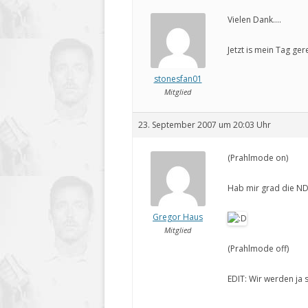
Vielen Dank….
Jetzt is mein Tag ge
stonesfan01
Mitglied
23. September 2007 um 20:03 Uhr
(Prahlmode on)
Hab mir grad die ND
Gregor Haus
Mitglied
(Prahlmode off)
EDIT: Wir werden ja 