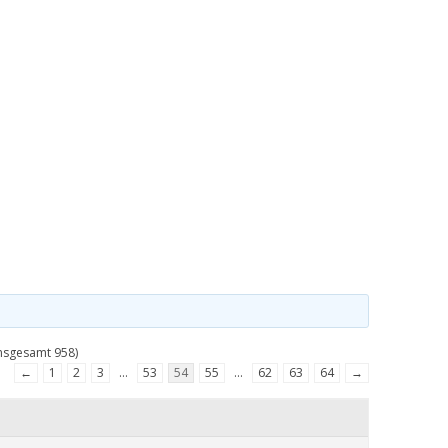
insgesamt 958)
←
1
2
3
…
53
54
55
…
62
63
64
→