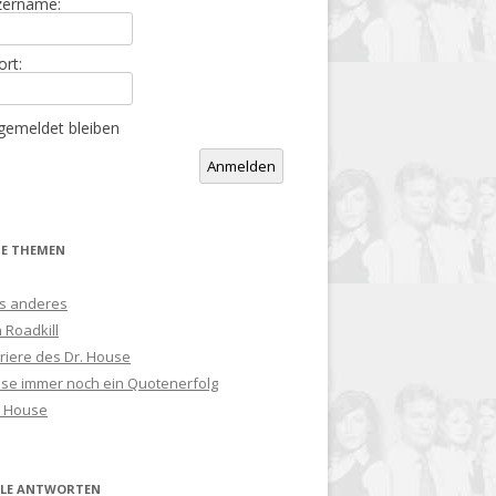
zername:
rt:
gemeldet bleiben
tive:
Anmelden
TE THEMEN
s anderes
 Roadkill
riere des Dr. House
use immer noch ein Quotenerfolg
 House
LLE ANTWORTEN