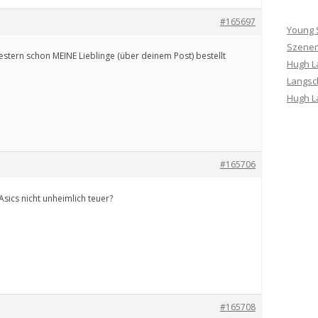
#165697
Young 
Szenen
gestern schon MEINE Lieblinge (über deinem Post) bestellt
Hugh La
Langsc
Hugh L
#165706
Asics nicht unheimlich teuer?
#165708