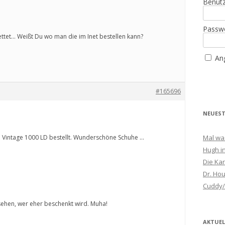
Benut
Passwo
rettet… Weißt Du wo man die im Inet bestellen kann?
An
Alterna
#165696
NEUES
 Vintage 1000 LD bestellt. Wunderschöne Schuhe …
Mal wa
Hugh in
Die Kar
Dr. Ho
Cuddy/
sehen, wer eher beschenkt wird. Muha!
AKTUE