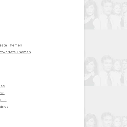
teste Themen
twortete Themen
lles
use
piel
eines