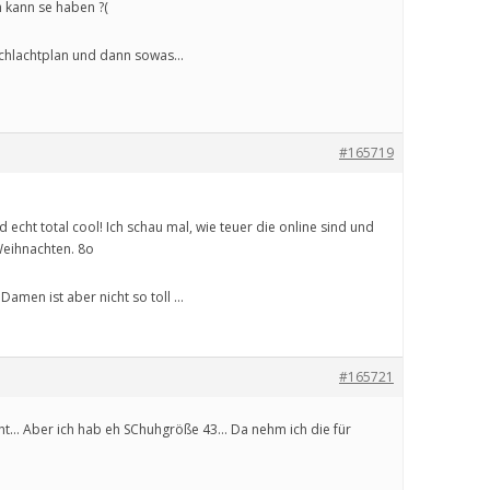
 kann se haben ?(
chlachtplan und dann sowas…
#165719
 echt total cool! Ich schau mal, wie teuer die online sind und
Weihnachten. 8o
Damen ist aber nicht so toll …
#165721
cht… Aber ich hab eh SChuhgröße 43… Da nehm ich die für